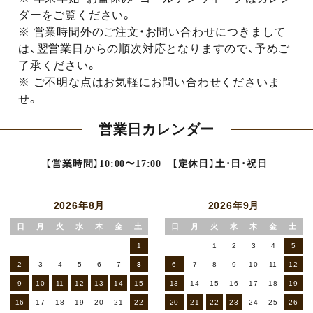
ダーをご覧ください。
※ 営業時間外のご注文・お問い合わせにつきまして
は、翌営業日からの順次対応となりますので、予めご
了承ください。
※ ご不明な点はお気軽にお問い合わせくださいま
せ。
営業日カレンダー
【営業時間】10:00〜17:00 【定休日】土・日・祝日
2026年8月
2026年9月
日
月
火
水
木
金
土
日
月
火
水
木
金
土
1
1
2
3
4
5
2
3
4
5
6
7
8
6
7
8
9
10
11
12
9
10
11
12
13
14
15
13
14
15
16
17
18
19
16
17
18
19
20
21
22
20
21
22
23
24
25
26