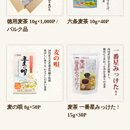
徳用麦茶 10g×1,000P /
六条麦茶 10g×40P
バルク品
麦の唄 8g×50P
麦茶 一番星みっけた !
15g×30P