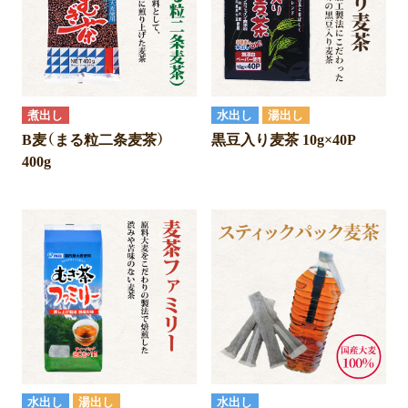
煮出し
水出し
湯出し
B麦（まる粒二条麦茶）
黒豆入り麦茶 10g×40P
400g
水出し
湯出し
水出し