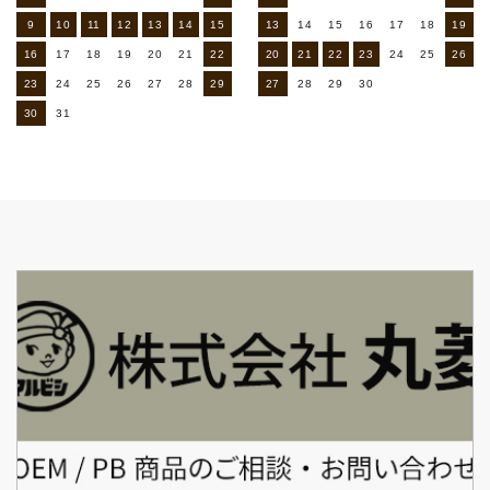
9
10
11
12
13
14
15
13
14
15
16
17
18
19
16
17
18
19
20
21
22
20
21
22
23
24
25
26
23
24
25
26
27
28
29
27
28
29
30
30
31