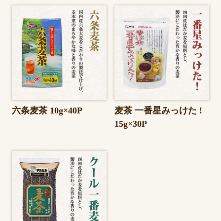
六条麦茶 10g×40P
麦茶 一番星みっけた !
15g×30P