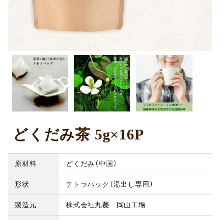
どくだみ茶 5g×16P
原材料
どくだみ（中国）
形状
テトラパック（湯出し専用）
製造元
株式会社丸菱 岡山工場