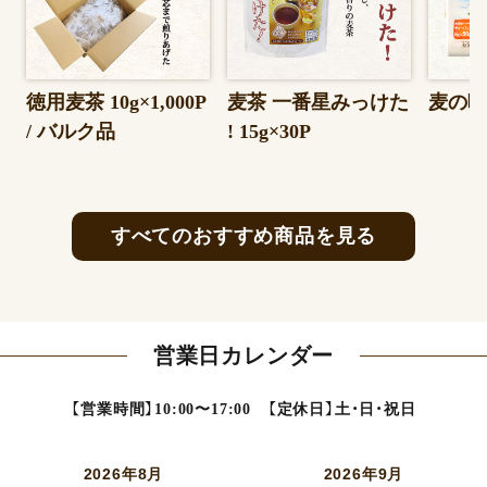
徳用麦茶 10g×1,000P
麦茶 一番星みっけた
麦の唄 
/ バルク品
! 15g×30P
すべてのおすすめ商品を見る
営業日カレンダー
【営業時間】10:00〜17:00 【定休日】土・日・祝日
2026年8月
2026年9月